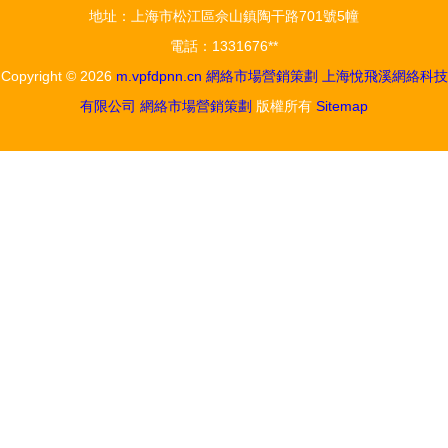
地址：上海市松江區佘山鎮陶干路701號5幢
銷策劃
策劃整合指
電話：1331676**
南
Copyright © 2026
m.vpfdpnn.cn
網絡市場營銷策劃
上海悅飛溪網絡科技
有限公司
網絡市場營銷策劃
版權所有
Sitemap