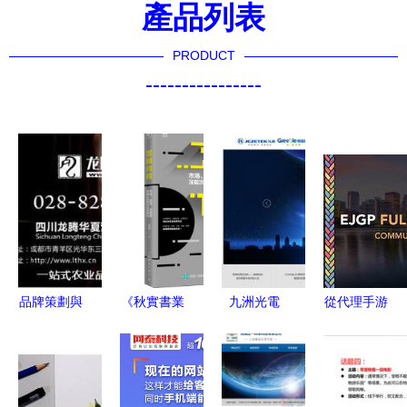
產品列表
PRODUCT
----------------
品牌策劃與
《秋實書業
九洲光電
從代理手游
網絡營銷
孔夫子舊書
數字化官網
個人中心到
從策略到執
網網絡市場
建設與網絡
手機游戲網
行的全方位
營銷策劃方
營銷策劃全
絡市場營銷