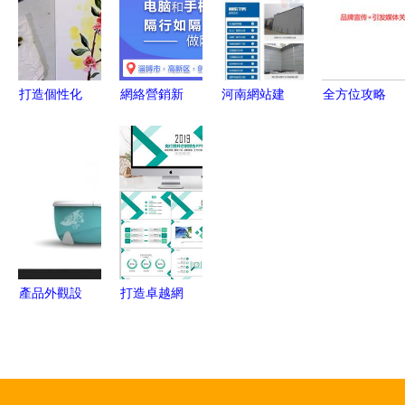
解析
案》
解析
策劃 全流
程深度解析
打造個性化
網絡營銷新
河南網站建
全方位攻略
營銷方案，
引擎 博山
設與網絡營
寵物食品品
賦能網頁游
與萊州營銷
銷全攻略
牌的市場推
戲招商加盟
型網站設計
從營銷型網
廣與網絡營
與聯合運營
的戰略價值
站到小程序
銷策劃
新篇章
開發，偉置
設計助您滿
意
產品外觀設
打造卓越網
計供應商與
絡影響力
批發市場
市場營銷報
價格考量與
告PPT的設
網絡市場營
計、素材與